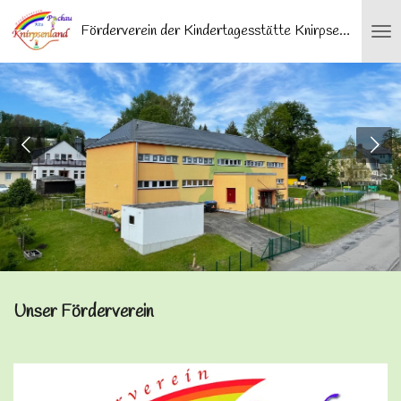
Zum
Förderverein der Kindertagesstätte Knirpsenland Pockau e.V.
Hauptinhalt
springen
Unser Förderverein